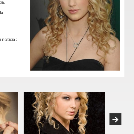
ia.
la
 noticia :