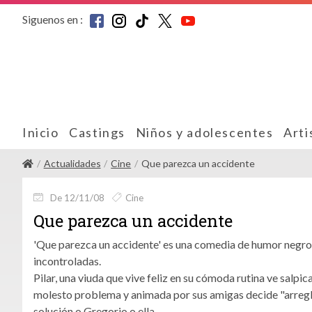
Siguenos en :
Inicio
Castings
Niños y adolescentes
Arti
Actualidades
Cine
Que parezca un accidente
De 12/11/08
Cine
Que parezca un accidente
'Que parezca un accidente' es una comedia de humor negro,
incontroladas.
Pilar, una viuda que vive feliz en su cómoda rutina ve salpi
molesto problema y animada por sus amigas decide "arregla
solución o Gregorio o ella.