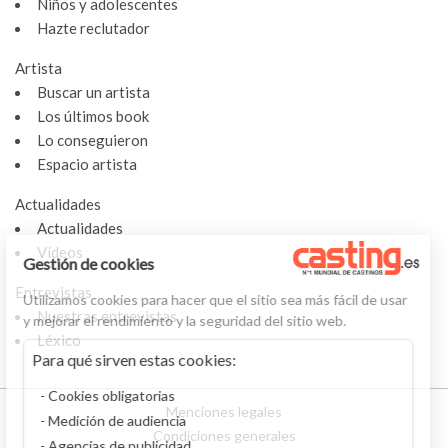
Niños y adolescentes
Hazte reclutador
Artista
Buscar un artista
Los últimos book
Lo conseguieron
Espacio artista
Actualidades
Actualidades
Vídeos
Gestión de cookies
Entrevistas
Utilizamos cookies para hacer que el sitio sea más fácil de usar
Nuestras entrevistas
y mejorar el rendimiento y la seguridad del sitio web.
Léxico
Para qué sirven estas cookies:
Cookies obligatorias
Menciones legales
Medición de audiencia
Condiciones generales
Agencias de publicidad