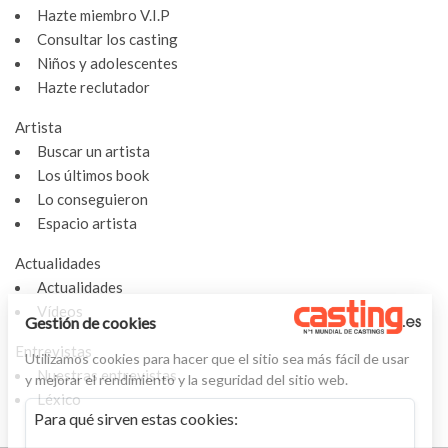
Hazte miembro V.I.P
Consultar los casting
Niños y adolescentes
Hazte reclutador
Artista
Buscar un artista
Los últimos book
Lo conseguieron
Espacio artista
Actualidades
Actualidades
Vídeos
Gestión de cookies
Entrevistas
Utilizamos cookies para hacer que el sitio sea más fácil de usar
Nuestras entrevistas
y mejorar el rendimiento y la seguridad del sitio web.
Léxico
Para qué sirven estas cookies: