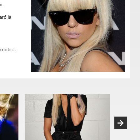
o.
aró la
 noticia :