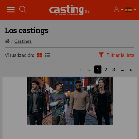
Los castings
Castings
Visualización:
Filtrar la lista
«
1
2
3
»