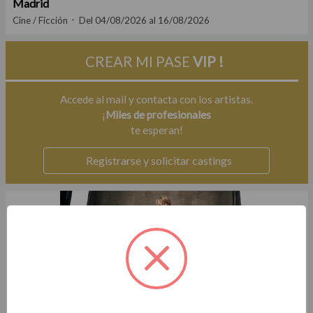
Madrid
Cine / Ficción
Del 04/08/2026 al 16/08/2026
CREAR MI PASE
VIP !
Accede al mail y contacta con los artistas.
¡
Miles de profesionales
te esperan!
Registrarse y solicitar castings