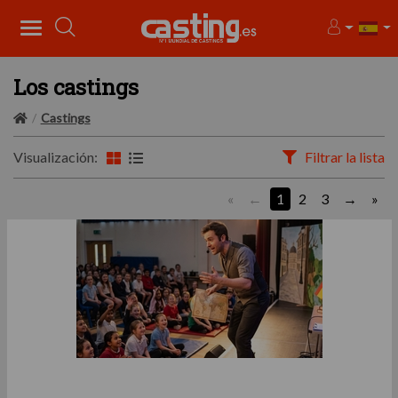
Los castings
Castings
Visualización:
Filtrar la lista
«
1
2
3
»