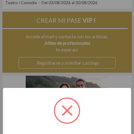
Teatro / Comedia
Del 03/08/2026 al 30/08/2026
CREAR MI PASE
VIP !
Accede al mail y contacta con los artistas.
¡
Miles de profesionales
te esperan!
Registrarse y solicitar castings