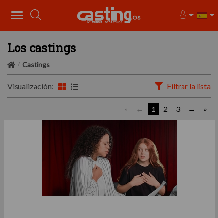
Los castings
Castings
Visualización:
Filtrar la lista
«
1
2
3
»