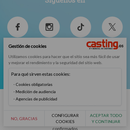
Facebook
Instagram
TikTok
Twitter
Gestión de cookies
Utilizamos cookies para hacer que el sitio sea más fácil de usar
y mejorar el rendimiento y la seguridad del sitio web.
Para qué sirven estas cookies:
YouTube
Cookies obligatorias
Medición de audiencia
Agencias de publicidad
CONFIGURAR
ACEPTAR TODO
NO, GRACIAS
COOKIES
Y CONTINUAR
Número 1 mundial de casting para artistas principiantes o
confirmados