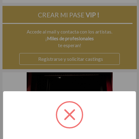
CREAR MI PASE
VIP !
Accede al mail y contacta con los artistas.
¡
Miles de profesionales
te esperan!
Registrarse y solicitar castings