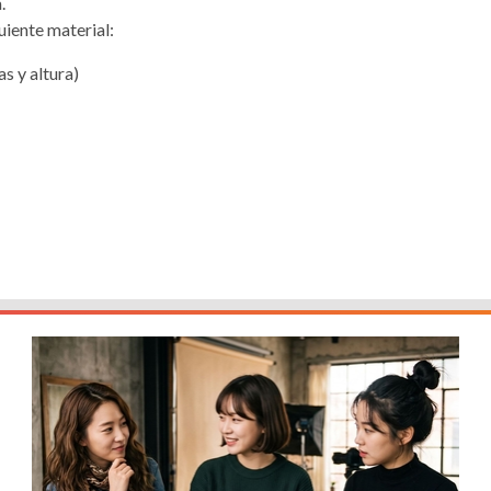
.
guiente material:
s y altura)