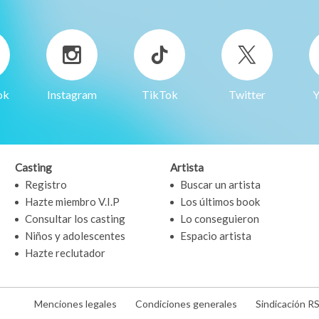
ok
Instagram
TikTok
Twitter
Y
Casting
Artista
Registro
Buscar un artista
Hazte miembro V.I.P
Los últimos book
Consultar los casting
Lo conseguieron
Niños y adolescentes
Espacio artista
Hazte reclutador
Menciones legales
Condiciones generales
Sindicación R