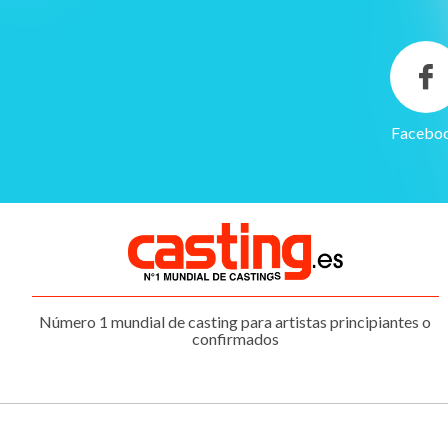
Facebo
Gestión de cookies
Utilizamos cookies para hacer que el sitio sea más fácil de usar
y mejorar el rendimiento y la seguridad del sitio web.
Para qué sirven estas cookies:
Cookies obligatorias
Número 1 mundial de casting para artistas principiantes o
Medición de audiencia
confirmados
Agencias de publicidad
CONFIGURAR
ACEPTAR TODO
NO, GRACIAS
COOKIES
Y CONTINUAR