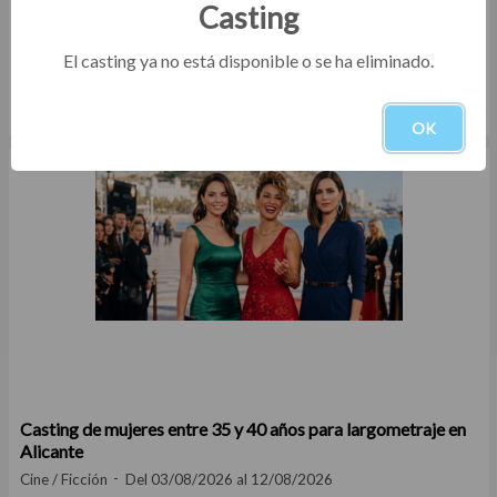
Casting
El casting ya no está disponible o se ha eliminado.
Casting actores, actrices y bailarines de todas las edades
para teatro musical en Málaga
Teatro / Comedia
Del 03/08/2026 al 16/08/2026
OK
Casting de mujeres entre 35 y 40 años para largometraje en
Alicante
Cine / Ficción
Del 03/08/2026 al 12/08/2026