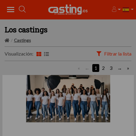
Los castings
Castings
Visualización:
Filtrar la lista
«
1
2
3
»