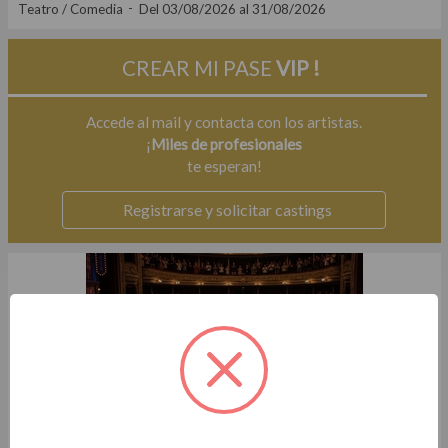
Teatro / Comedia
Del 03/08/2026 al 31/08/2026
CREAR MI PASE
VIP !
Accede al mail y contacta con los artistas.
¡
Miles de profesionales
te esperan!
Registrarse y solicitar castings