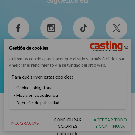
Facebook
Instagram
TikTok
Twitter
Gestión de cookies
Utilizamos cookies para hacer que el sitio sea más fácil de usar
y mejorar el rendimiento y la seguridad del sitio web.
Para qué sirven estas cookies:
YouTube
Cookies obligatorias
Medición de audiencia
Agencias de publicidad
CONFIGURAR
ACEPTAR TODO
NO, GRACIAS
COOKIES
Y CONTINUAR
Número 1 mundial de casting para artistas principiantes o
confirmados