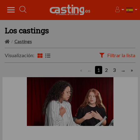
Los castings
Castings
Visualización:
Filtrar la lista
«
1
2
3
»