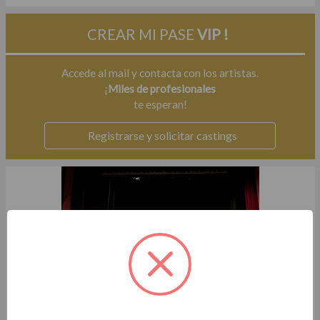
CREAR MI PASE
VIP !
Accede al mail y contacta con los artistas.
¡
Miles de profesionales
te esperan!
Registrarse y solicitar castings