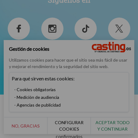
Facebook
Instagram
TikTok
Twitter
Gestión de cookies
Utilizamos cookies para hacer que el sitio sea más fácil de usar
y mejorar el rendimiento y la seguridad del sitio web.
Para qué sirven estas cookies:
YouTube
Cookies obligatorias
Medición de audiencia
Agencias de publicidad
CONFIGURAR
ACEPTAR TODO
NO, GRACIAS
COOKIES
Y CONTINUAR
Número 1 mundial de casting para artistas principiantes o
confirmados