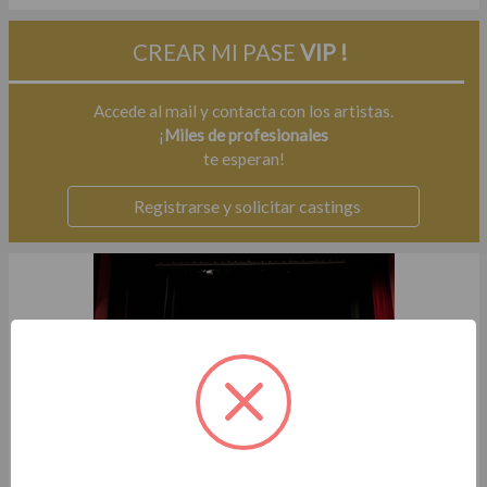
CREAR MI PASE
VIP !
Accede al mail y contacta con los artistas.
¡
Miles de profesionales
te esperan!
Registrarse y solicitar castings