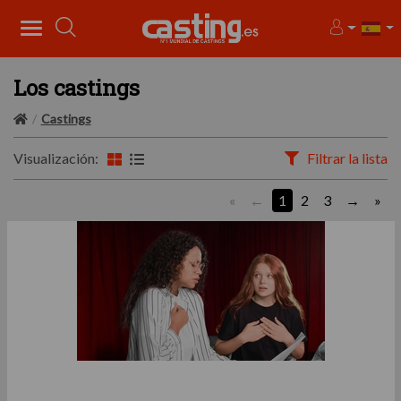
Los castings
Castings
Visualización:
Filtrar la lista
«
1
2
3
»