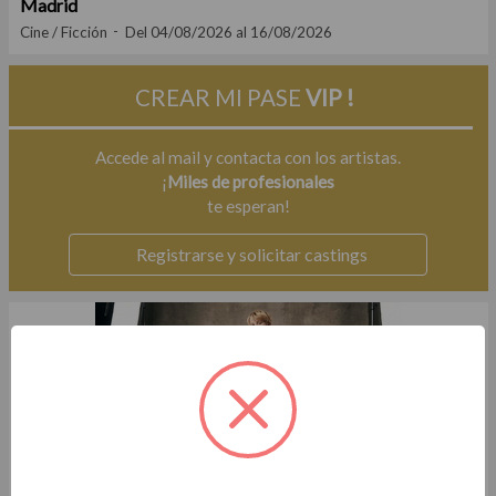
Madrid
Cine / Ficción
Del 04/08/2026 al 16/08/2026
CREAR MI PASE
VIP !
Accede al mail y contacta con los artistas.
¡
Miles de profesionales
te esperan!
Registrarse y solicitar castings