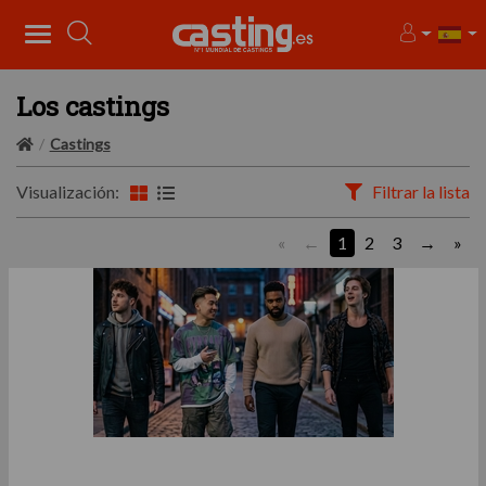
Los castings
Castings
Visualización:
Filtrar la lista
«
1
2
3
»