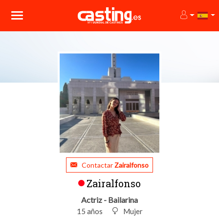
Contactar
Zairalfonso
Zairalfonso
Actriz - Bailarina
15 años
Mujer