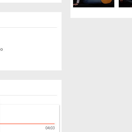
lo
04
:
03