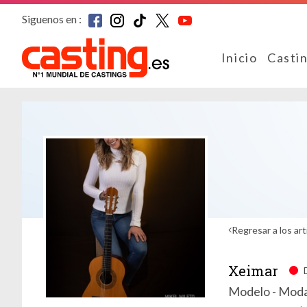
Siguenos en :
Inicio
Casti
Regresar a los art
Xeimar
Modelo - Moda