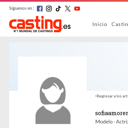
Siguenos en :
Inicio
Casti
Regresar a los art
sofiaamore
Modelo - Actri