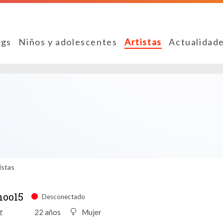
ngs
Niños y adolescentes
Artistas
Actualidad
istas
noo15
Desconectado
z
22 años
Mujer