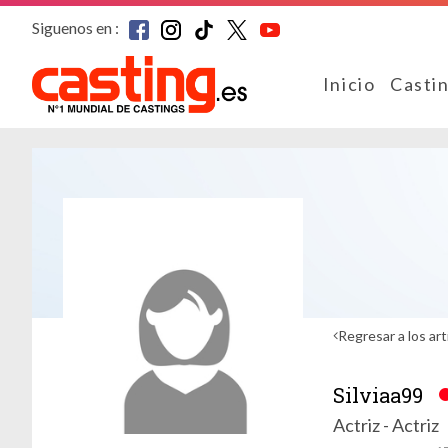
Siguenos en :
Inicio
Casti
Regresar a los art
Silviaa99
Actriz - Actriz