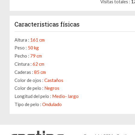
Visitas totales
1
Caracteristicas físicas
Altura :
161 cm
Peso :
50 kg
Pecho :
79 cm
Cintura :
62 cm
Caderas :
85 cm
Color de ojos :
Castaños
Gestión de cookies
Color de pelo :
Negros
Longitud del pelo :
Medio- largo
Utilizamos cookies para hacer que el sitio sea más fácil de usar
y mejorar el rendimiento y la seguridad del sitio web.
Tipo de pelo :
Ondulado
Para qué sirven estas cookies:
Cookies obligatorias
Medición de audiencia