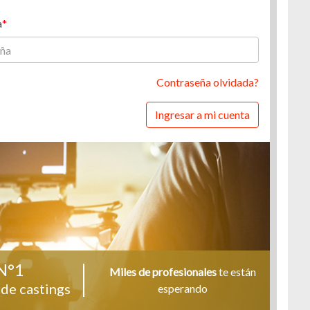
a
Contraseña olvidada?
Ingresar a mi cuenta
N°1
Miles de profesionales
te están
de castings
esperando