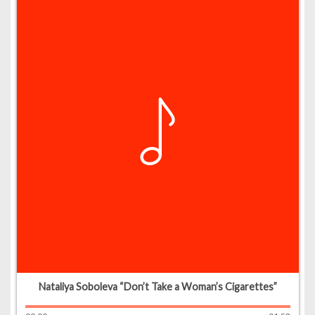
Nataliya Soboleva “Don’t Take a Woman’s Cigarettes”