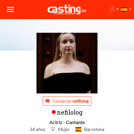
Contactar
nefilolog
nefilolog
Actriz - Cantante
34 años
Mujer
Barcelona