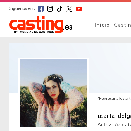
Siguenos en :
Inicio
Casti
Regresar a los art
marta_delg
Actriz - Azafa