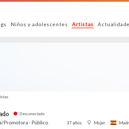
ngs
Niños y adolescentes
Artistas
Actualidad
istas
ado
Desconectado
ta/Promotora - Público
37 años
Mujer
Madr