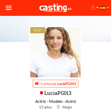
V.I.P
Contactar
LuciaPG013
LuciaPG013
Actriz - Modelo - Actriz
13 años
Mujer