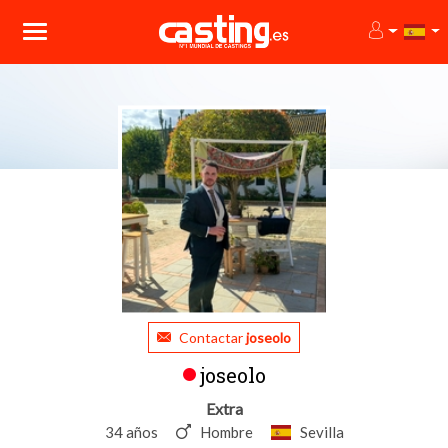
Contactar
joseolo
joseolo
Extra
34 años
Hombre
Sevilla