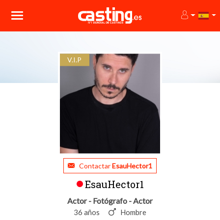
V.I.P
Contactar
EsauHector1
EsauHector1
Actor - Fotógrafo - Actor
36 años
Hombre