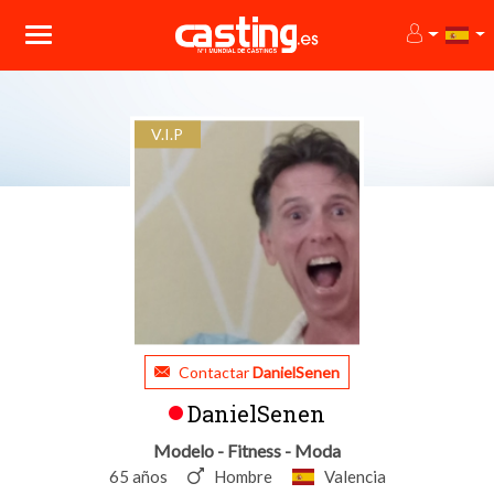
V.I.P
Contactar
DanielSenen
DanielSenen
Modelo - Fitness - Moda
65 años
Hombre
Valencia