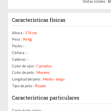
Visitas totales
6
Caracteristicas físicas
Altura :
176 cm
Peso :
96 kg
Pecho :
-
Cintura :
-
Caderas :
-
Color de ojos :
Castaños
Color de pelo :
Moreno
Longitud del pelo :
Medio- largo
Tipo de pelo :
Rizado
Características particulares
Canto,bailo,actúo...