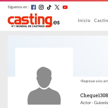
Siguenos en :
Inicio
Casti
Regresar a los art
Cheque1308
Actor - Guionis