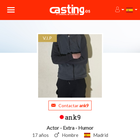
V.I.P
Contactar
ank9
ank9
Actor - Extra - Humor
17 años
Hombre
Madrid