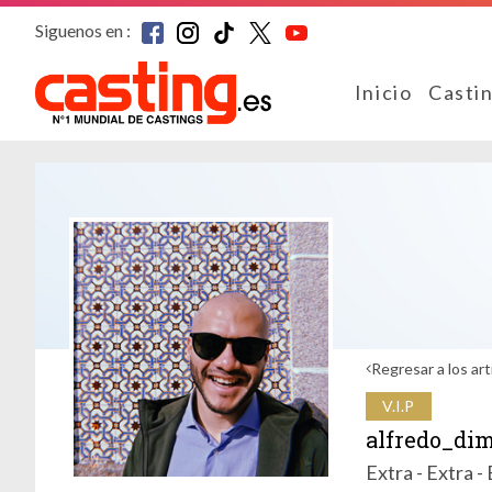
Siguenos en :
Inicio
Casti
Regresar a los art
V.I.P
alfredo_di
Extra - Extra -