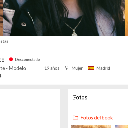
istas
ro
Desconectado
nte - Modelo
19 años
Mujer
Madrid
4
Fotos
Fotos del book