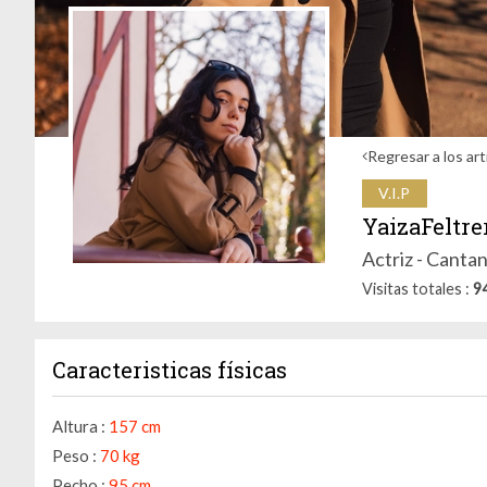
Regresar a los art
V.I.P
YaizaFeltre
Actriz - Canta
Visitas totales
9
Caracteristicas físicas
Altura :
157 cm
Peso :
70 kg
Pecho :
95 cm