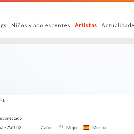
ngs
Niños y adolescentes
Artistas
Actualidad
istas
esconectado
na - Actriz
7 años
Mujer
Murcia