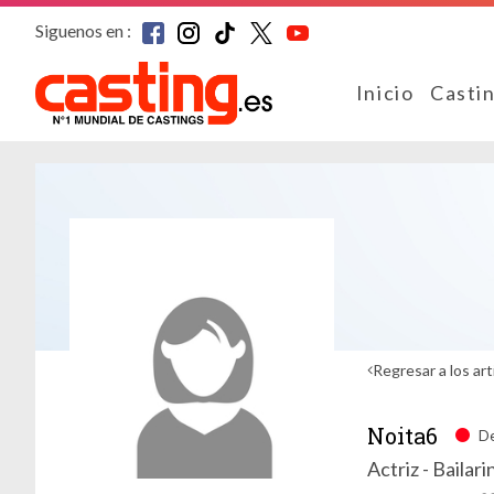
Siguenos en :
Inicio
Casti
Regresar a los art
Noita6
D
Actriz - Bailari