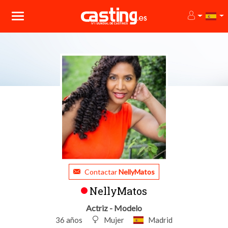
Contactar
NellyMatos
NellyMatos
Actriz - Modelo
36 años
Mujer
Madrid