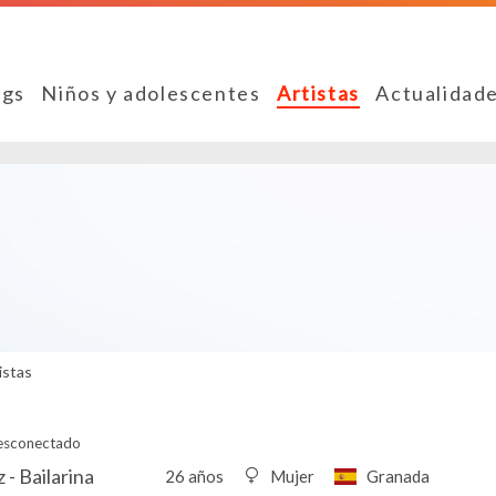
ngs
Niños y adolescentes
Artistas
Actualidad
istas
esconectado
 - Bailarina
26 años
Mujer
Granada