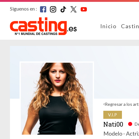
Siguenos en :
Inicio
Casti
Regresar a los art
V.I.P
Nati00
D
Modelo - Actriz