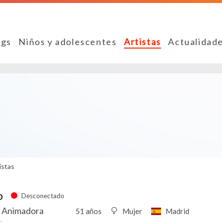
ngs
Niños y adolescentes
Artistas
Actualidad
istas
o
Desconectado
 - Animadora
51 años
Mujer
Madrid