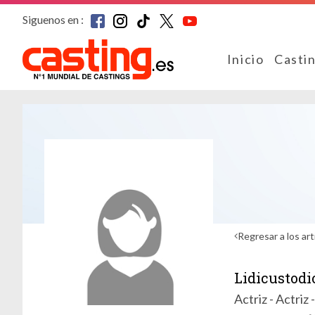
Siguenos en :
Inicio
Casti
Regresar a los art
Lidicustodi
Actriz - Actriz