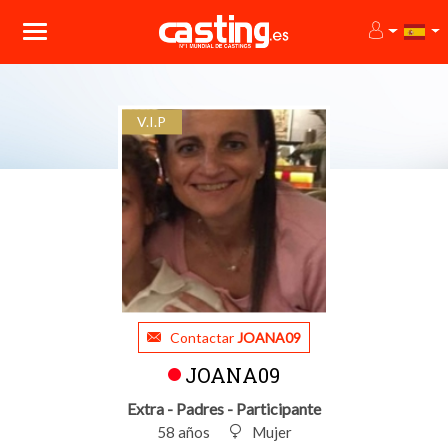
V.I.P
Contactar
JOANA09
JOANA09
Extra - Padres - Participante
58 años
Mujer