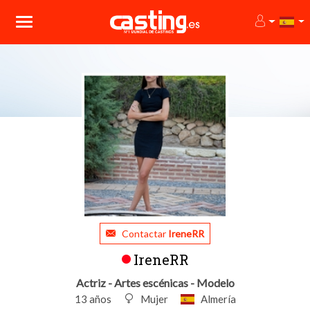
Contactar
IreneRR
IreneRR
Actriz - Artes escénicas - Modelo
13 años
Mujer
Almería