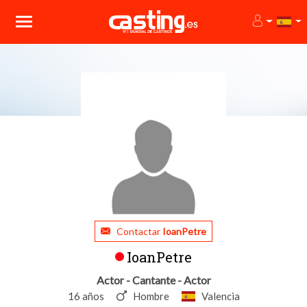
Contactar
IoanPetre
IoanPetre
Actor - Cantante - Actor
16 años
Hombre
Valencia