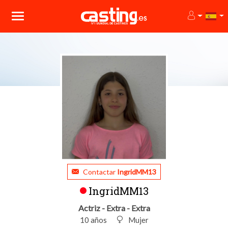
Contactar
IngridMM13
IngridMM13
Actriz - Extra - Extra
10 años
Mujer