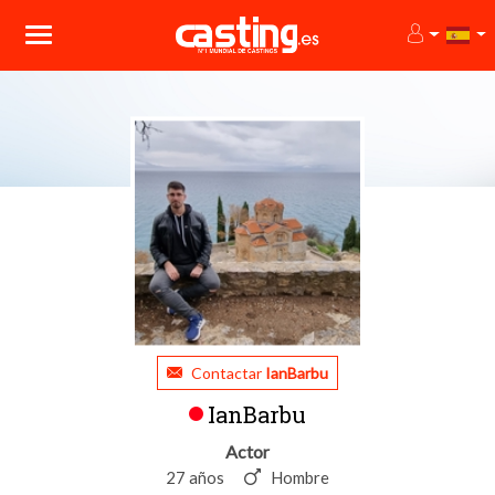
Contactar
IanBarbu
IanBarbu
Actor
27 años
Hombre