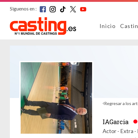
Siguenos en :
Inicio
Casti
Regresar a los art
IAGarcia
Actor - Extra 