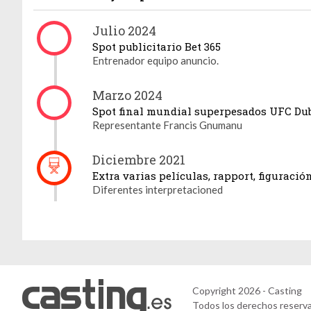
Julio 2024
Spot publicitario Bet 365
Entrenador equipo anuncio.
Marzo 2024
Spot final mundial superpesados UFC 
Representante Francis Gnumanu
Gestión de cookies
Utilizamos cookies para hacer que el sitio sea más fácil de usar
Diciembre 2021
y mejorar el rendimiento y la seguridad del sitio web.
Extra varias películas, rapport, figuración
Diferentes interpretacioned
Para qué sirven estas cookies:
Cookies obligatorias
Medición de audiencia
Agencias de publicidad
Copyright 2026 - Casting
CONFIGURAR
ACEPTAR TODO
NO, GRACIAS
Todos los derechos reserv
COOKIES
Y CONTINUAR