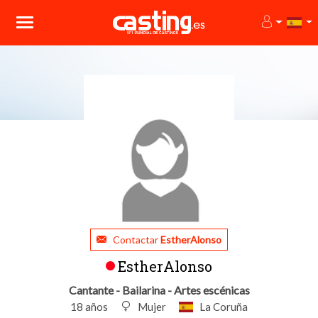
Contactar
EstherAlonso
EstherAlonso
Cantante - Bailarina - Artes escénicas
18 años
Mujer
La Coruña