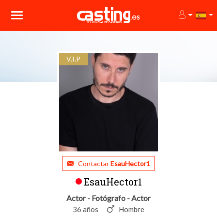
V.I.P
Contactar
EsauHector1
EsauHector1
Actor - Fotógrafo - Actor
36 años
Hombre