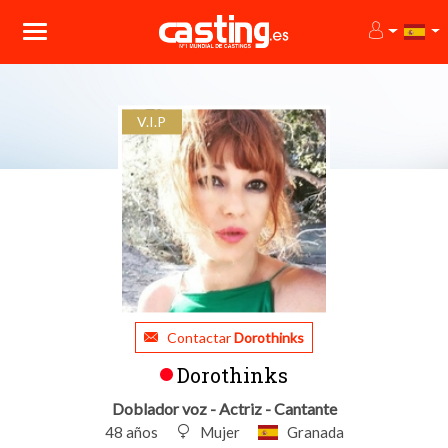
V.I.P
Contactar
Dorothinks
Dorothinks
Doblador voz - Actriz - Cantante
48 años
Mujer
Granada