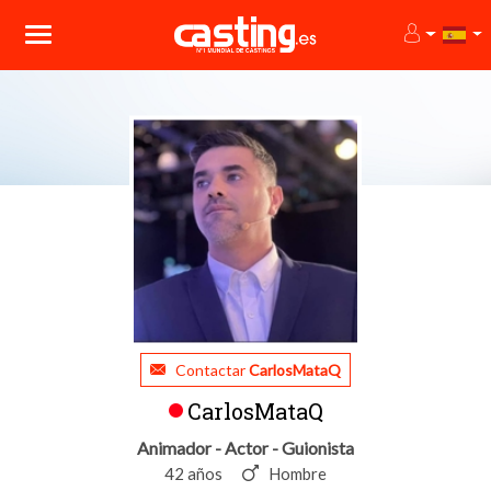
Contactar
CarlosMataQ
CarlosMataQ
Animador - Actor - Guionista
42 años
Hombre