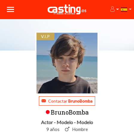
V.I.P
Contactar
BrunoBomba
BrunoBomba
Actor - Modelo - Modelo
9 años
Hombre