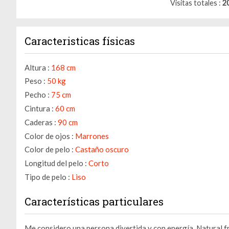
Visitas totales
2
Caracteristicas físicas
Altura :
168 cm
Peso :
50 kg
Pecho :
75 cm
Cintura :
60 cm
Caderas :
90 cm
Color de ojos :
Marrones
Color de pelo :
Castaño oscuro
Longitud del pelo :
Corto
Tipo de pelo :
Liso
Características particulares
Me considero una persona divertida y con energía. Natural f