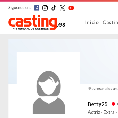
Siguenos en :
Inicio
Casti
Regresar a los art
Betty25
Actriz - Extra -