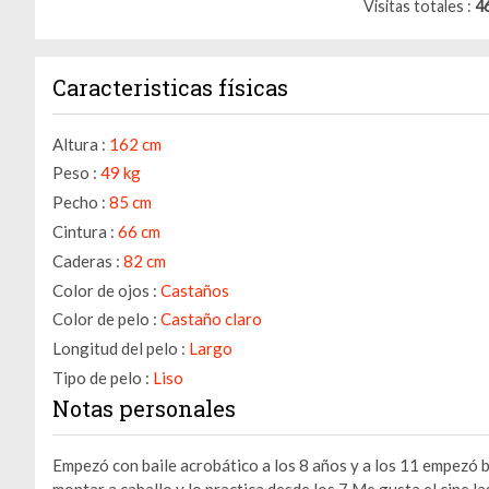
Visitas totales
4
Caracteristicas físicas
Altura :
162 cm
Peso :
49 kg
Pecho :
85 cm
Cintura :
66 cm
Caderas :
82 cm
Color de ojos :
Castaños
Color de pelo :
Castaño claro
Longitud del pelo :
Largo
Tipo de pelo :
Liso
Notas personales
Empezó con baile acrobático a los 8 años y a los 11 empezó
montar a caballo y lo practica desde los 7.Me gusta el cine las