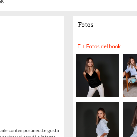
68
Fotos
Fotos del book
 baile contemporáneo.Le gusta
 series y el esquí.Lo intento