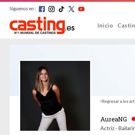
Siguenos en :
Inicio
Casti
Regresar a los art
AureaNG
Actriz - Bailar