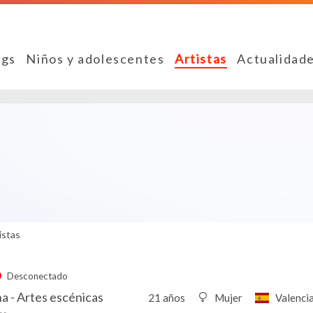
ngs
Niños y adolescentes
Artistas
Actualidad
istas
Desconectado
ina - Artes escénicas
21 años
Mujer
Valenci