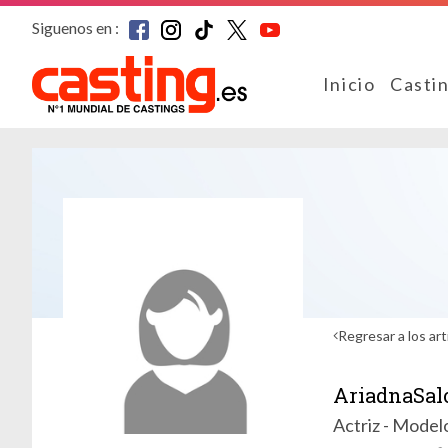
Siguenos en :
Inicio
Casti
Regresar a los art
AriadnaSa
Actriz - Modelo