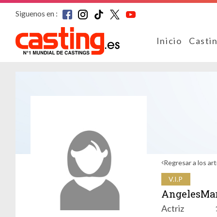
Siguenos en :
Inicio
Casti
Regresar a los art
V.I.P
AngelesMar
Actriz