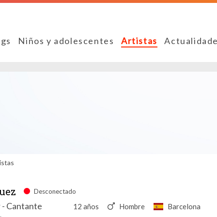
ngs
Niños y adolescentes
Artistas
Actualidad
istas
uez
Desconectado
r - Cantante
12 años
Hombre
Barcelona