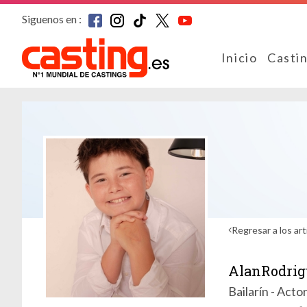
Siguenos en :
Inicio
Casti
Regresar a los art
AlanRodrig
Bailarín - Acto