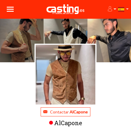
Contactar
AlCapone
AlCapone