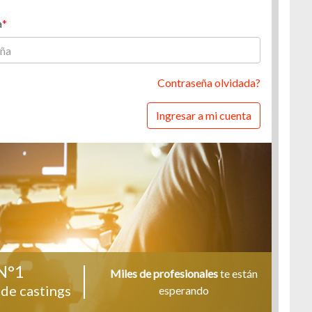
a
Contraseña olvidada?
Ingresar a mi cuenta
N°1
Miles de profesionales
te están
de castings
esperando