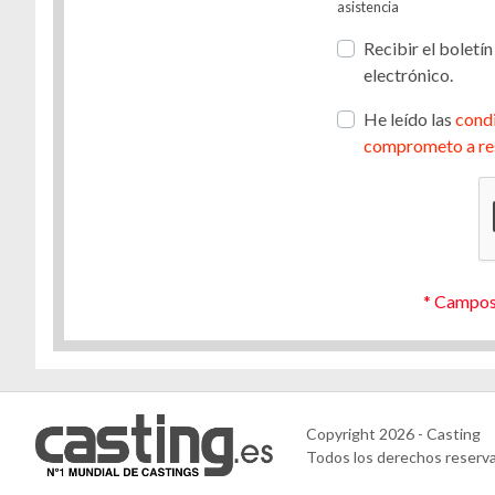
asistencia
Recibir el boletín
electrónico.
He leído las
condi
comprometo a re
Gestión de cookies
Utilizamos cookies para hacer que el sitio sea más fácil de usar
y mejorar el rendimiento y la seguridad del sitio web.
Para qué sirven estas cookies:
* Campos
Cookies obligatorias
Medición de audiencia
Agencias de publicidad
Copyright 2026 - Casting
CONFIGURAR
ACEPTAR TODO
NO, GRACIAS
Todos los derechos reserv
COOKIES
Y CONTINUAR